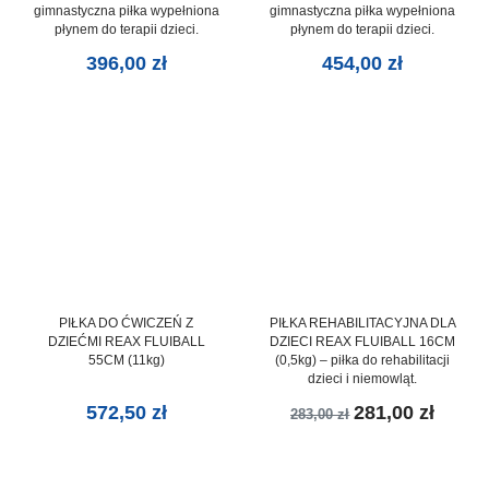
gimnastyczna piłka wypełniona
gimnastyczna piłka wypełniona
płynem do terapii dzieci.
płynem do terapii dzieci.
396,00
zł
454,00
zł
PIŁKA DO ĆWICZEŃ Z
PIŁKA REHABILITACYJNA DLA
DZIEĆMI REAX FLUIBALL
DZIECI REAX FLUIBALL 16CM
55CM (11kg)
(0,5kg) – piłka do rehabilitacji
dzieci i niemowląt.
572,50
zł
281,00
zł
283,00
zł