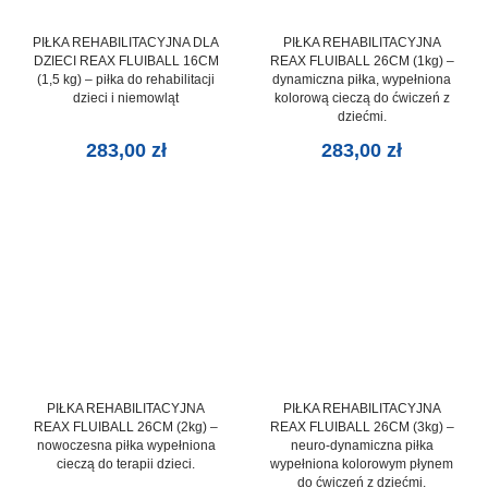
PIŁKA REHABILITACYJNA DLA
PIŁKA REHABILITACYJNA
DZIECI REAX FLUIBALL 16CM
REAX FLUIBALL 26CM (1kg) –
(1,5 kg) – piłka do rehabilitacji
dynamiczna piłka, wypełniona
dzieci i niemowląt
kolorową cieczą do ćwiczeń z
dziećmi.
283,00
zł
283,00
zł
PIŁKA REHABILITACYJNA
PIŁKA REHABILITACYJNA
REAX FLUIBALL 26CM (2kg) –
REAX FLUIBALL 26CM (3kg) –
nowoczesna piłka wypełniona
neuro-dynamiczna piłka
cieczą do terapii dzieci.
wypełniona kolorowym płynem
do ćwiczeń z dziećmi.