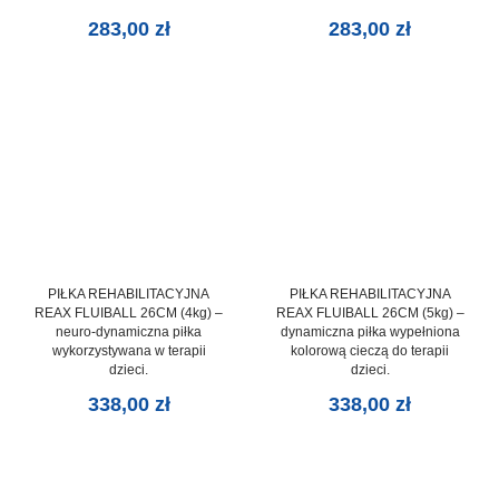
283,00
zł
283,00
zł
PIŁKA REHABILITACYJNA
PIŁKA REHABILITACYJNA
REAX FLUIBALL 26CM (4kg) –
REAX FLUIBALL 26CM (5kg) –
neuro-dynamiczna piłka
dynamiczna piłka wypełniona
wykorzystywana w terapii
kolorową cieczą do terapii
dzieci.
dzieci.
338,00
zł
338,00
zł