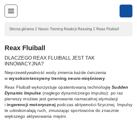
Skip
to
content
Strona główna
Neuro Trening Reakcji Reaxing
Reax Fluiball
Reax Fluiball
DLACZEGO REAX FLUIBALL JEST TAK
INNOWACYJNA?
Nieprzewidywalność wody zmienia każde ćwiczenia
w
wysokointensywny trening neuro-mięśniowy
.
Reax Fluiball wykorzystuje opatentowaną technologię
Sudden
Dynamic Impulse
(nagłego dynamicznego impulsu): po raz
pierwszy możiwe jest generowanie namacalnej stymulacji
i
ingerencji motorycznej
podczas aktywności fizycznej. Impulsy
te udoskonalają ruch, zmuszając sportowców do znacznie
większego aktywowania mięśni.