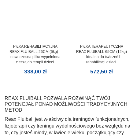
PIŁKA REHABILITACYJNA
PIŁKA TERAPEUTYCZNA
REAX FLUIBALL 26CM (6kg) –
REAX FLUIBALL 65CM (12kg)
nowoczesna piłka wypełniona
– idealna do ćwiczeń i
cieczą do terapii dzieci.
rehabilitacji dzieci.
338,00
zł
572,50
zł
REAX FLUIBALL POZWALA ROZWINĄĆ TWÓJ
POTENCJAŁ PONAD MOŻLIWOŚCI TRADYCYJNYCH
METOD
Reax Fluiball jest właściwy dla treningów funkcjonalnych,
fizjoterapii czy treningu wydolnościowego bez względu na
to, czy jesteś młody, w kwiecie wieku, początkujący czy