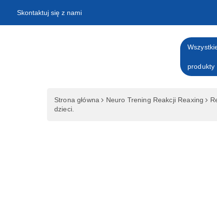
Skip
Skontaktuj się z nami
to
content
Wszystki
produkty
Strona główna
Neuro Trening Reakcji Reaxing
Re
dzieci.