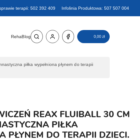
sprawie terapii: 502 392 409
Infolinia Produktowa: 507 507 004
RehaBlog
0,00
zł
styczna piłka wypełniona płynem do terapii
WICZEŃ REAX FLUIBALL 30 CM
MNASTYCZNA PIŁKA
 PŁYNEM DO TERAPII DZIECI.