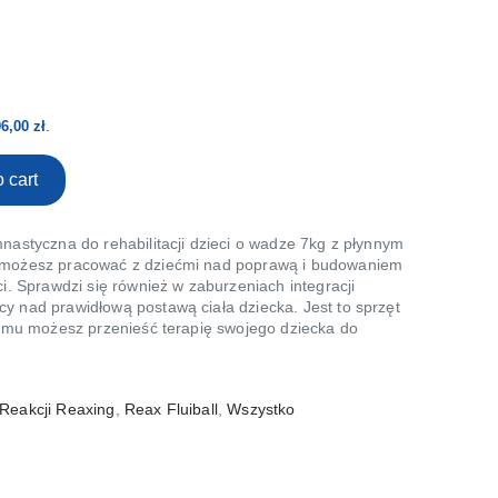
96,00
zł
.
 cart
mnastyczna do rehabilitacji dzieci o wadze 7kg z płynnym
x możesz pracować z dziećmi nad poprawą i budowaniem
ci. Sprawdzi się również w zaburzeniach integracji
y nad prawidłową postawą ciała dziecka. Jest to sprzęt
óremu możesz przenieść terapię swojego dziecka do
Reakcji Reaxing
,
Reax Fluiball
,
Wszystko