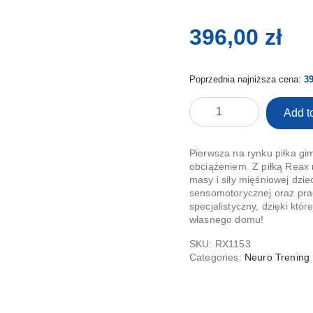
396,00
zł
Poprzednia najniższa cena:
3
PIŁKA
Add to
DO
ĆWICZEŃ
REAX
Pierwsza na rynku piłka gi
FLUIBALL
obciążeniem. Z piłką Rea
masy i siły mięśniowej dzie
30
sensomotorycznej oraz prac
CM
specjalistyczny, dzięki kt
(7kg)
własnego domu!
-
gimnastyczna
SKU:
RX1153
piłka
Categories:
Neuro Trening 
wypełniona
płynem
do