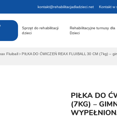
kontakt@rehabilitacjadladzieci.net
Kontakt w 
e
Sprzęt do rehabilitacji
Rehabilitacyjne turnusy dla
dzieci
Dzieci
ax Fluiball
PIŁKA DO ĆWICZEŃ REAX FLUIBALL 30 CM (7kg) – gimna
PIŁKA DO Ć
(7KG) – GI
WYPEŁNIONA