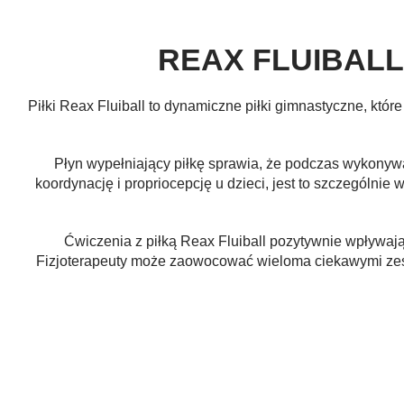
REAX FLUIBALL – 
Piłki Reax Fluiball to dynamiczne piłki gimnastyczne, któr
Płyn wypełniający piłkę sprawia, że podczas wykonywan
koordynację i propriocepcję u dzieci, jest to szczególn
Ćwiczenia z piłką Reax Fluiball pozytywnie wpływaj
Fizjoterapeuty może zaowocować wieloma ciekawymi zesta