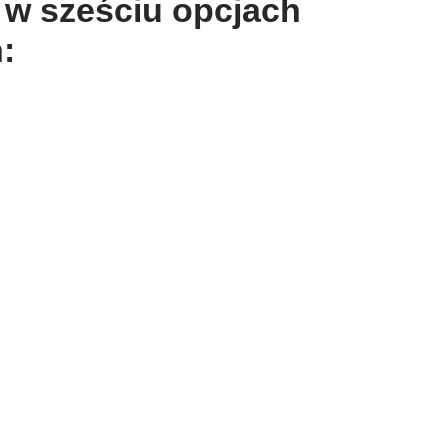
ą w sześciu opcjach
: