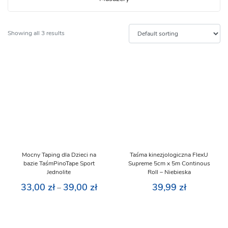
Showing all 3 results
Mocny Taping dla Dzieci na
Taśma kinezjologiczna FlexU
bazie TaśmPinoTape Sport
Supreme 5cm x 5m Continous
Jednolite
Roll – Niebieska
33,00
zł
39,00
zł
39,99
zł
–